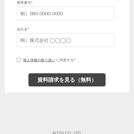
携帯番号
*
会社名
*
個人情報の取り扱い
に同意する
*
©TDS CO., LTD.